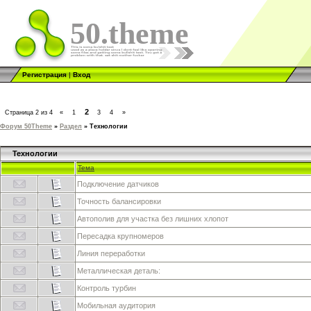
50.theme
Регистрация
|
Вход
2
Страница
2
из
4
«
1
3
4
»
Форум 50Theme
»
Раздел
»
Технологии
Технологии
Тема
Подключение датчиков
Точность балансировки
Автополив для участка без лишних хлопот
Пересадка крупномеров
Линия переработки
Металлическая деталь:
Контроль турбин
Мобильная аудитория