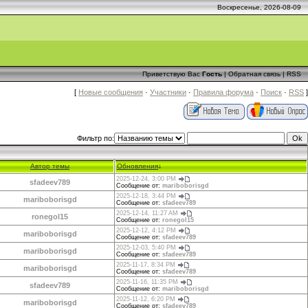
Воскресенье, 2026-08-09
Приветствую Вас
Гость
|
Обратная связь
|
RSS
[
Новые сообщения
·
Участники
·
Правила форума
·
Поиск
·
RSS
]
Фильтр по:
Автор темы
Обновления
↓
2025-12-24, 3:00 PM
sfadeev789
Сообщение от:
mariboborisgd
2025-12-18, 3:44 PM
mariboborisgd
Сообщение от:
sfadeev789
2025-12-14, 11:27 AM
ronegol15
Сообщение от:
ronegol15
2025-12-12, 4:12 PM
mariboborisgd
Сообщение от:
sfadeev789
2025-12-03, 5:40 PM
mariboborisgd
Сообщение от:
sfadeev789
2025-11-17, 8:34 PM
mariboborisgd
Сообщение от:
sfadeev789
2025-11-16, 11:35 PM
sfadeev789
Сообщение от:
mariboborisgd
2025-11-12, 6:20 PM
mariboborisgd
Сообщение от:
sfadeev789