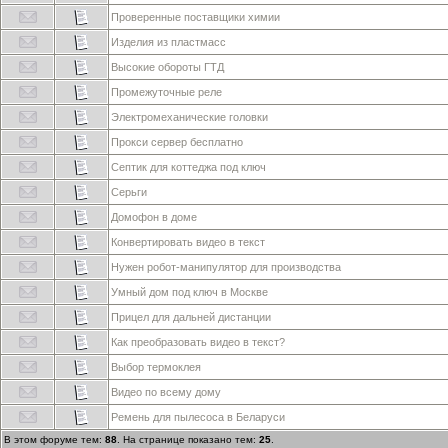
Проверенные поставщики химии
Изделия из пластмасс
Высокие обороты ГТД
Промежуточные реле
Электромеханические головки
Прокси сервер бесплатно
Септик для коттеджа под ключ
Серьги
Домофон в доме
Конвертировать видео в текст
Нужен робот-манипулятор для производства
Умный дом под ключ в Москве
Прицел для дальней дистанции
Как преобразовать видео в текст?
Выбор термоклея
Видео по всему дому
Ремень для пылесоса в Беларуси
В этом форуме тем:
88
. На странице показано тем:
25
.