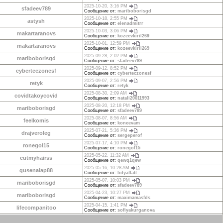
2025-10-20, 3:16 PM
sfadeev789
Сообщение от:
mariboborisgd
2025-10-18, 2:55 PM
astysh
Сообщение от:
elenadmitrr
2025-10-03, 3:06 PM
makartaranovs
Сообщение от:
kozeevkiril269
2025-10-01, 12:59 PM
makartaranovs
Сообщение от:
kozeevkiril269
2025-09-28, 2:02 PM
mariboborisgd
Сообщение от:
sfadeev789
2025-09-12, 8:52 PM
cyberteczonesf
Сообщение от:
cyberteczonesf
2025-09-07, 2:56 PM
retyk
Сообщение от:
retyk
2025-08-30, 2:09 AM
covidtakoycovid
Сообщение от:
natali20011993
2025-08-20, 12:18 PM
mariboborisgd
Сообщение от:
sfadeev789
2025-08-07, 8:56 AM
feelkomis
Сообщение от:
koneevam
2025-07-21, 5:36 PM
drajveroleg
Сообщение от:
sergeperof
2025-07-17, 4:10 PM
ronegol15
Сообщение от:
ronegol15
2025-05-22, 11:32 AM
cutmyhairss
Сообщение от:
qewq1qew
2025-05-16, 10:28 AM
gusenalap88
Сообщение от:
lidyaflatt
2025-05-07, 10:03 PM
mariboborisgd
Сообщение от:
sfadeev789
2025-04-23, 10:27 PM
mariboborisgd
Сообщение от:
maximamasfds
2025-04-15, 1:41 PM
lifecompanitoo
Сообщение от:
sofiyakurganova