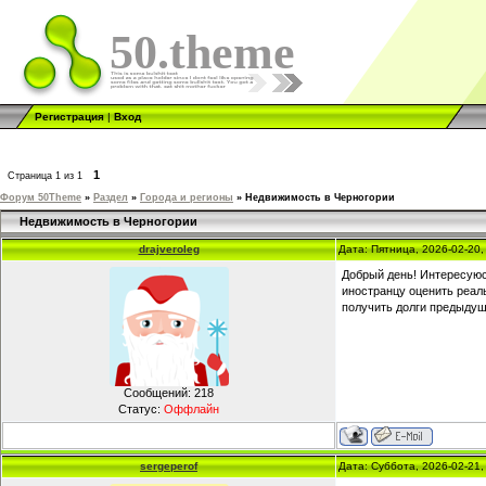
50.theme
Регистрация
|
Вход
1
Страница
1
из
1
Форум 50Theme
»
Раздел
»
Города и регионы
»
Недвижимость в Черногории
Недвижимость в Черногории
drajveroleg
Дата: Пятница, 2026-02-20
Добрый день! Интересуюс
иностранцу оценить реал
получить долги предыдущ
Сообщений:
218
Статус:
Оффлайн
sergeperof
Дата: Суббота, 2026-02-21