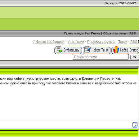
Пятница, 2026-08-07
Приветствую Вас
Гость
|
Обратная связь
|
RSS
[
Новые сообщения
·
Участники
·
Правила форума
·
Поиск
·
RSS
]
н или кафе в туристическом месте, возможно, в Которе или Перасте. Как
ансы нужно учесть при покупке готового бизнеса вместе с недвижимостью, чтобы не