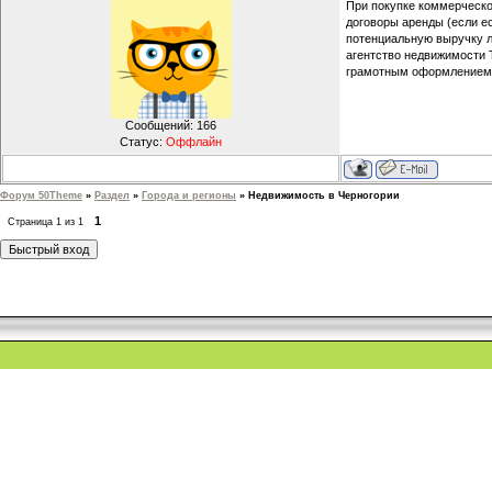
При покупке коммерческо
договоры аренды (если ес
потенциальную выручку лу
агентство недвижимости
грамотным оформлением 
Сообщений:
166
Статус:
Оффлайн
Форум 50Theme
»
Раздел
»
Города и регионы
»
Недвижимость в Черногории
1
Страница
1
из
1