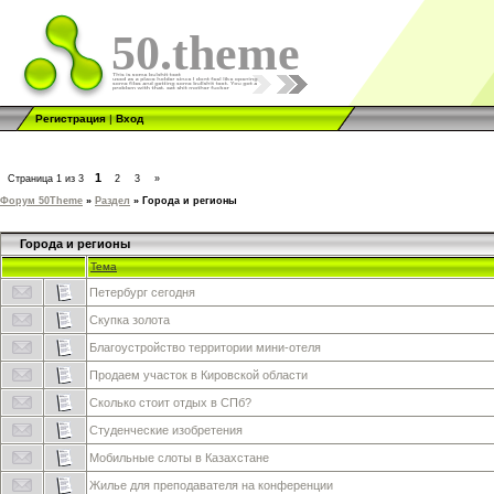
50.theme
Регистрация
|
Вход
1
Страница
1
из
3
2
3
»
Форум 50Theme
»
Раздел
»
Города и регионы
Города и регионы
Тема
Петербург сегодня
Скупка золота
Благоустройство территории мини-отеля
Продаем участок в Кировской области
Сколько стоит отдых в СПб?
Студенческие изобретения
Мобильные слоты в Казахстане
Жилье для преподавателя на конференции