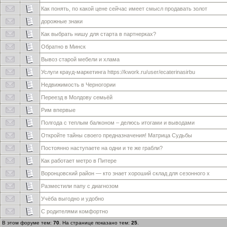
Как понять, по какой цене сейчас имеет смысл продавать золот
дорожные знаки
Как выбрать нишу для старта в партнерках?
Обратно в Минск
Вывоз старой мебели и хлама
Услуги крауд-маркетинга https://kwork.ru/user/ecaterinasirbu
Недвижимость в Черногории
Переезд в Молдову семьёй
Рим впервые
Полгода с теплым балконом – делюсь итогами и выводами
Откройте тайны своего предназначения! Матрица Судьбы
Постоянно наступаете на одни и те же грабли?
Как работает метро в Питере
Воронцовский район — кто знает хороший склад для сезонного х
Разместили папу с диагнозом
Учёба выгодно и удобно
С родителями комфортно
В этом форуме тем:
70
. На странице показано тем:
25
.