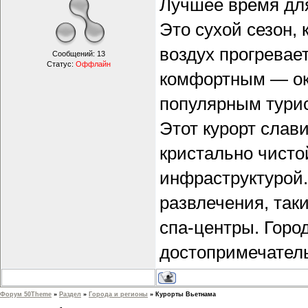
Лучшее время для
Это сухой сезон, 
воздух прогревает
Сообщений:
13
Статус:
Оффлайн
комфортным — ок
популярным тури
Этот курорт сла
кристально чисто
инфраструктурой.
развлечения, так
спа-центры. Горо
достопримечатель
Форум 50Theme
»
Раздел
»
Города и регионы
»
Курорты Вьетнама