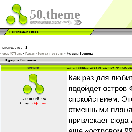
50.theme
Регистрация
|
Вход
1
Страница
1
из
1
Форум 50Theme
»
Раздел
»
Города и регионы
»
Курорты Вьетнама
Курорты Вьетнама
50theme
Дата: Пятница, 2018-03-02, 4:56 PM | Сооб
Как раз для люби
подойдет остров 
спокойствием. Эт
Сообщений:
470
Статус:
Оффлайн
отменными пляжа
привлекает сюда 
еще «островом 99