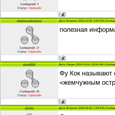
Сообщений:
3
Статус:
Оффлайн
cibakovarabochaya
Дата: Вторник, 2023-12-05, 3:05 PM | Сооб
полезная информ
Сообщений:
17
Статус:
Оффлайн
skelet500
Дата: Среда, 2024-12-04, 10:04 AM | Сообщ
Фу Кок называют 
«жемчужным ост
Сообщений:
26
Статус:
Оффлайн
delight
Дата: Вторник, 2025-08-26, 7:26 PM | Сооб