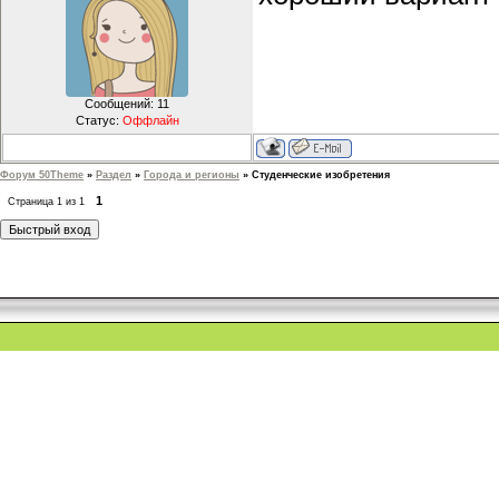
Сообщений:
11
Статус:
Оффлайн
Форум 50Theme
»
Раздел
»
Города и регионы
»
Студенческие изобретения
1
Страница
1
из
1