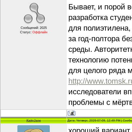
Бывает, и порой 
разработка студен
для полиэтилена,
Сообщений:
2025
Статус:
Оффлайн
за год-полтора б
среды. Авторитет
технологию поте
для целого ряда 
http://www.tomsk.
исследователи вп
проблемы с мёртв
KattyJane
Дата: Четверг, 2026-07-09, 12:49 PM | Соо
хороший вариант