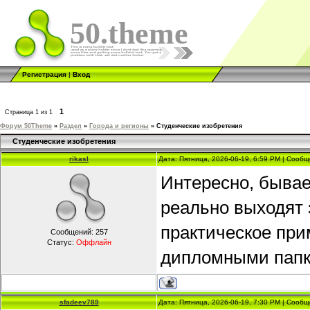
50.theme
Регистрация
|
Вход
1
Страница
1
из
1
Форум 50Theme
»
Раздел
»
Города и регионы
»
Студенческие изобретения
Студенческие изобретения
rikasl
Дата: Пятница, 2026-06-19, 6:59 PM | Сооб
Интересно, бывае
реально выходят 
практическое при
Сообщений:
257
Статус:
Оффлайн
дипломными пап
sfadeev789
Дата: Пятница, 2026-06-19, 7:30 PM | Сооб