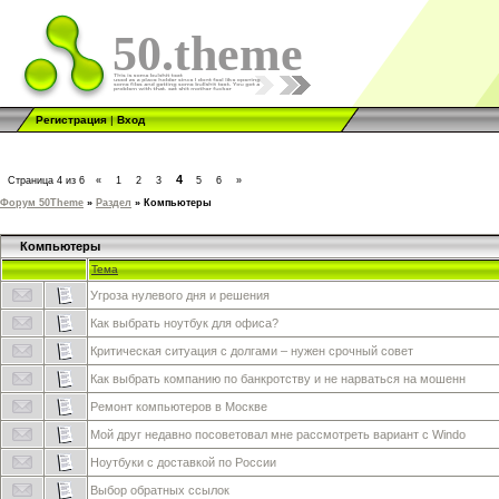
50.theme
Регистрация
|
Вход
4
Страница
4
из
6
«
1
2
3
5
6
»
Форум 50Theme
»
Раздел
»
Компьютеры
Компьютеры
Тема
Угроза нулевого дня и решения
Как выбрать ноутбук для офиса?
Критическая ситуация с долгами – нужен срочный совет
Как выбрать компанию по банкротству и не нарваться на мошенн
Ремонт компьютеров в Москве
Мой друг недавно посоветовал мне рассмотреть вариант с Windo
Ноутбуки с доставкой по России
Выбор обратных ссылок