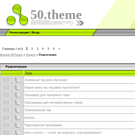
50.theme
Регистрация
|
Вход
1
Страница
1
из
6
2
3
4
5
6
»
Форум 50Theme
»
Раздел
»
Развлечения
Развлечения
Тема
Лазерный тир для обучения
Какую книгу вы недавно прочитали?
Тренажер для лазерного тира
Программы для интерактивных тиров
Электронный тир
казино
Партнерская программа
Авто и мото — стоит ли покупать электромобиль?